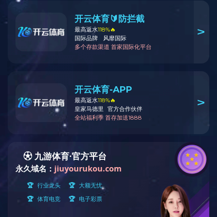
特别是以前很优秀的员工，在环境的影响下也不那么积极了。
为何实施了绩效考核以后没有调动一线员工的积极性，这背后
到底是什么原因呢？
一、抓住员工积极性不高的根本原因，根本原因是什么呢？比
如说绩效考核推了以后，为什么大家不改变，更多的是因为企
业过去的行为没有得到改善。过去的哪些行为呢？做事情随
意，做事情很粗放，然后随心所欲，以自我为中心，不考虑下
工序的需求，这些行为如果不去改变，只是以考核绩效制度，
实际上也落不了地，自然就调动不了大家的积极性。
二、过去的行为怎么去杜绝？
东莞精密零件加工工厂
要在动作
层面下手，一定要落到员工的行为层面，就是员工的行为一定
要发生改变，只有新的动作被执行，那么过去的这个因才能慢
慢转换为现在规范标准，才能够得到一个好的果。