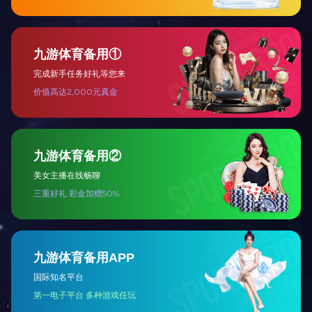
智能制造是东莞精密零件加工工厂​必然选择！
五轴CNC精密零件加工工厂​通过生产现场管理
来提高客户的成交率
世界杯官方网页版
世界杯（中国）