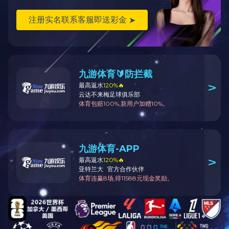
那么这种行为怎么才能达到一个很好的效果呢？工厂的管理层
要懂得要关注员工的行为，在行为层面来去监督，去检查，去
激励，也就是说过程当中的每一个细节，管理层要做到心中有
数，员工才能够得到改变，所以要在根本原因上去下功夫，也
就是
精密零件加工
精益生产经常讲的要改变大家的行为习惯，
这是非常重要的。
标签:
精密零件加工
上一篇
下一篇