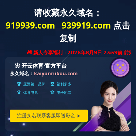
0769-83798939
广东省东莞市横沥镇
julia@zhuohang.com
8:00-17:30
网站首页
新闻资讯
行业资讯
绩效考核要落地东莞精密零件加工工厂一
定要懂得背后原因
2024-09-02 10:21:21
admin2020
293
很多
东莞精密零件加工工厂
管理者说工厂好多员工在混日子，