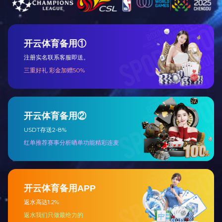
为你推荐
精密零件CNC加工公差如何保障,做好这三点
警告！精密零件加工工厂一定要注意大客户合
作风险
精密零件加工工厂优秀采购员的四大特征